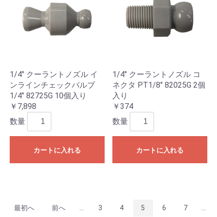
1/4" クーラントノズル イ
1/4" クーラントノズル コ
ンラインチェックバルブ
ネクタ PT1/8" 82025G 2個
1/4" 82725G 10個入り
入り
￥7,898
￥374
数量
数量
カートに入れる
カートに入れる
最初へ
前へ
...
3
4
5
6
7
...