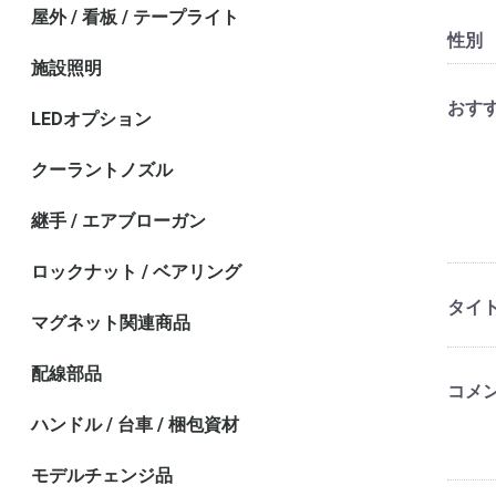
屋外 / 看板 / テープライト
性別
施設照明
おす
LEDオプション
クーラントノズル
継手 / エアブローガン
ロックナット / ベアリング
タイ
マグネット関連商品
配線部品
コメ
ハンドル / 台車 / 梱包資材
モデルチェンジ品