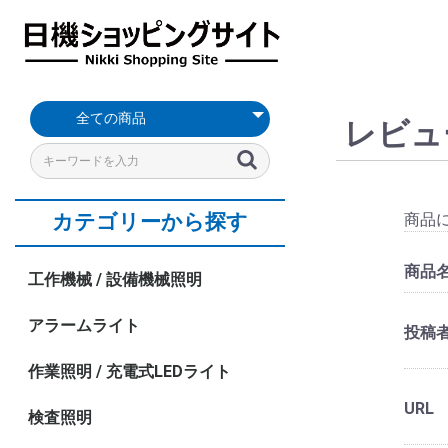
防
非
信
作
充
植
目
画
屋
広
天
特
機
充
投
ク
ポ
継
エ
ロ
ベ
測
冷
保
コ
ハ
台
梱
塵
防
号
業
電
物
視
像
外・
告
井
殊
内
電
光
ー
イ
手
ア
ッ
ア
定
却
護
ネ
ン
車
包
防
水
灯・
灯
タ
ラ
検
処
屋
看
照
環
照
式
器
ラ
ン
ブ
ク
リ
器
用
/
ク
ド
資
水
表
イ
イ
査
理
内
板
明
境
明
LED
用
ン
ト
ロ
ナ
ン
の
結
タ
ル
材
黄銅製継手
三価クロムめっき
樹脂台車
平台車
LED
示
プ
ト
照
検
作
照
照
用
ラ
ト
フ
ー
ッ
グ
保
束
/
面発光LEDライト
マグネット式LED
クランプ式LED作
マグネットスタン
照
灯・
明
査
業
明
明
イ
ノ
ィ
ガ
ト
持
/
端
レビュ
高天井用LED照明
直管形LED照明
床置きスタンド
三脚スタンド
クーラントノズル
マシナリーハンド
ノブ
グリップ
OPPテープ
ストレッチフィル
明
警
照
照
ト
ズ
ッ
ン
固
子
充電式LEDライト
充電式LED投光器
ヘッドライト
ワークライト
キャンプライト
ソーラーライト
取付金具
角度調整金具
取付マグネット
AC/DCアダプター
ボールベアリング
告
明
明
用
ル
ト
定
LED拡大鏡
面発光LEDライト
看板用投光器
看板用スポットラ
テープライト
半導体装置照明
超低温冷凍庫用照
精密ロックナット
ロックナット
マグネットベース
ハンドル付き
マグネットスタン
ミニマグネットス
灯
ノ
部
フラット型(IP67)
筒型(IP67)
スリム型(IP65)
スポットライト(IP6
エアブローガン
エアコイルホース
マグネットベース
グランド / コネク
端子
端子台
ズ
品
バックライト
LED投光器
連結式LED照明
取付マグネット
パック商品
組ノズル
組立工具
商品
カテゴリーから探す
ル
積層式
ミニ積層式
導光式
半球タイプ
チューブ
結束バンド
配線ダクト
DINレール
耐圧：2MPa
耐圧：10MPa
商品
工作機械 / 設備機械照明
アラームライト
投稿
作業照明 / 充電式LEDライト
URL
検査照明