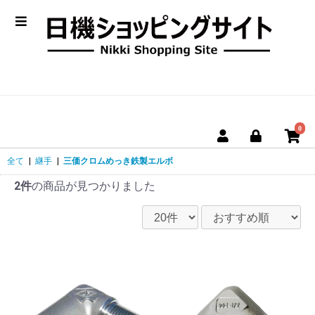
0
全て
|
継手
|
三価クロムめっき鉄製エルボ
2件
の商品が見つかりました