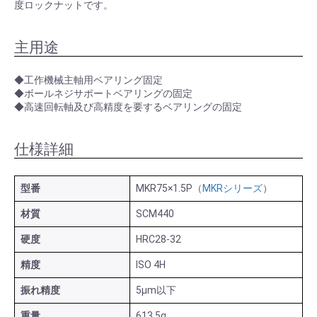
度ロックナットです。
主用途
◆工作機械主軸用ベアリング固定
◆ボールネジサポートベアリングの固定
◆高速回転軸及び高精度を要するベアリングの固定
仕様詳細
型番
MKR75×1.5P（
MKRシリーズ
）
材質
SCM440
硬度
HRC28-32
精度
ISO 4H
振れ精度
5μm以下
重量
613.5g