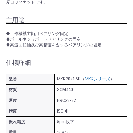
度ロックナットです。
主用途
◆工作機械主軸用ベアリング固定
◆ボールネジサポートベアリングの固定
◆高速回転軸及び高精度を要するベアリングの固定
仕様詳細
型番
MKR20×1.5P（
MKRシリーズ
）
材質
SCM440
硬度
HRC28-32
精度
ISO 4H
振れ精度
5μm以下
重量
108.5g