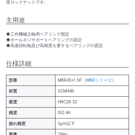
度ロックナットです。
主用途
◆工作機械主軸用ベアリング固定
◆ボールネジサポートベアリングの固定
◆高速回転軸及び高精度を要するベアリングの固定
仕様詳細
型番
MKR45×1.5P（
MKRシリーズ
）
材質
SCM440
硬度
HRC28-32
精度
ISO 4H
振れ精度
5μm以下
重量
288g