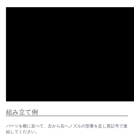
組み立て例
パーツを横に並べて、左から右へノズルの型番を足し算記号で連
結してください。