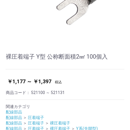
裸圧着端子 Y型 公称断面積2㎟ 100個入
￥1,177 ～ ￥1,397
税込
商品コード：
521100 ～ 521131
関連カテゴリ
配線部品
配線部品
＞
圧着端子
配線部品
＞
圧着端子
＞
裸圧着端子
配線部品
＞
圧着端子
＞
裸圧着端子
＞
Y系(先開型)