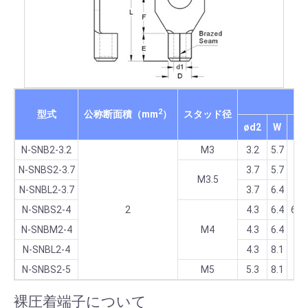
各
2
型式
公称断面積（mm
）
スタッド径
ød2
W
F
N-SNB2-3.2
M3
3.2
5.7
N-SNBS2-3.7
3.7
5.7
M3.5
N-SNBL2-3.7
3.7
6.4
N-SNBS2-4
2
4.3
6.4
6.5
N-SNBM2-4
M4
4.3
6.4
N-SNBL2-4
4.3
8.1
N-SNBS2-5
M5
5.3
8.1
裸圧着端子について