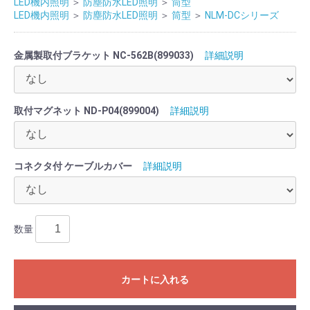
LED機内照明
＞
防塵防水LED照明
＞
筒型
LED機内照明
＞
防塵防水LED照明
＞
筒型
＞
NLM-DCシリーズ
金属製取付ブラケット NC-562B(899033)
詳細説明
取付マグネット ND-P04(899004)
詳細説明
コネクタ付 ケーブルカバー
詳細説明
数量
カートに入れる