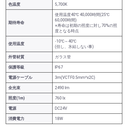
色温度
5,700K
使用温度40℃ 40,000時間(25℃
60,000時間)
期待寿命
※寿命は初期の照度に対し70%の照
度となる時点
-10℃～40℃
使用温度
(但し、氷結しない事)
外管材質
ガラス管
保護等級
IP67
電源ケーブル
3m(VCTF0.5mm²x2C)
全光束
2490 lm
照度(1m)
760 lx
電源
DC24V
消費電力
18W