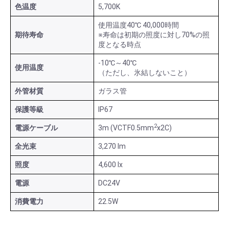
色温度
5,700K
使用温度40℃ 40,000時間
期待寿命
※寿命は初期の照度に対し70%の照
度となる時点
-10℃～40℃
使用温度
（ただし、氷結しないこと）
外管材質
ガラス管
保護等級
IP67
2
電源ケーブル
3m (VCTF0.5mm
x2C)
全光束
3,270 lm
照度
4,600 lx
電源
DC24V
消費電力
22.5W